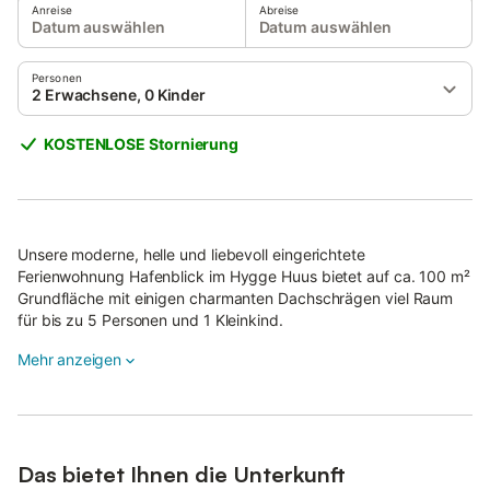
Anreise
Abreise
Datum auswählen
Datum auswählen
Personen
2 Erwachsene, 0 Kinder
KOSTENLOSE Stornierung
Unsere moderne, helle und liebevoll eingerichtete
Ferienwohnung Hafenblick im Hygge Huus bietet auf ca. 100 m²
Grundfläche mit einigen charmanten Dachschrägen viel Raum
für bis zu 5 Personen und 1 Kleinkind.
Mehr anzeigen
Zwei gemütliche Schlafzimmer mit komfortablen
Boxspringbetten, eine komplett ausgestattete Einbauküche im
großzügigen offenen Wohnbereich sowie ein modernes Bad mit
ebenerdiger "Wellness" Dusche schaffen beste
Voraussetzungen für entspannte Urlaubstage.
Das bietet Ihnen die Unterkunft