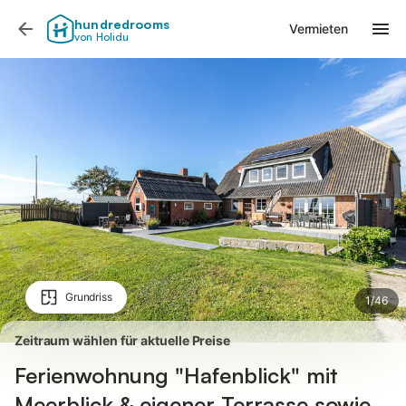
Bilder
Ausstattung
Bewertungen
hundredrooms
Vermieten
von Holidu
Grundriss
1
/
46
Zeitraum wählen für aktuelle Preise
Ferienwohnung "Hafenblick" mit
Meerblick & eigener Terrasse sowie