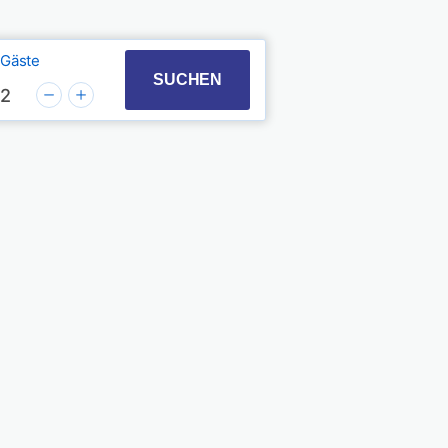
Gäste
t with the calendar and select a date. Press the quest
 to interact with the calendar and select a date. Pres
SUCHEN
2