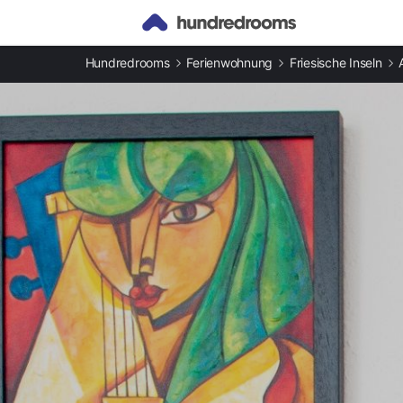
Andere Arten an Ferienunterkünften
Hundredrooms
Ferienwohnung
Friesische Inseln
Ferienwohnungen in Norddorf