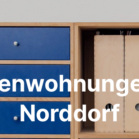
ienwohnunge
Norddorf