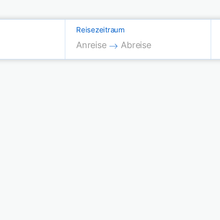
Reisezeitraum
Press the down arrow key to interac
Press the down arrow key
Anreise
Abreise