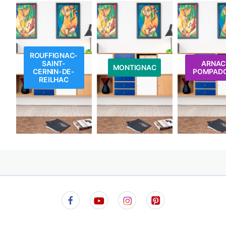
ROUFFIGNAC-
SAINT-
ARNAC
MONTIGNAC
CERNIN-DE-
POMPAD
REILHAC