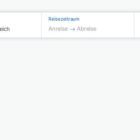
Reisezeitraum
Press the down arrow key to interac
Press the down arrow key
Anreise
Abreise