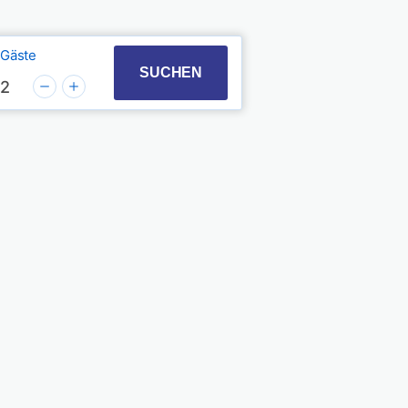
Gäste
t with the calendar and select a date. Press the quest
 to interact with the calendar and select a date. Pres
SUCHEN
2