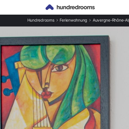
Andere Arten an Ferienunterkünften
Hundredrooms
Ferienwohnung
Auvergne-Rhône-Al
Ferienwohnungen in Retournac