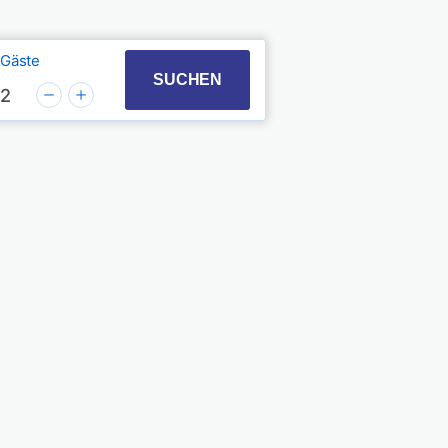
Gäste
t with the calendar and select a date. Press the quest
 to interact with the calendar and select a date. Pres
SUCHEN
2