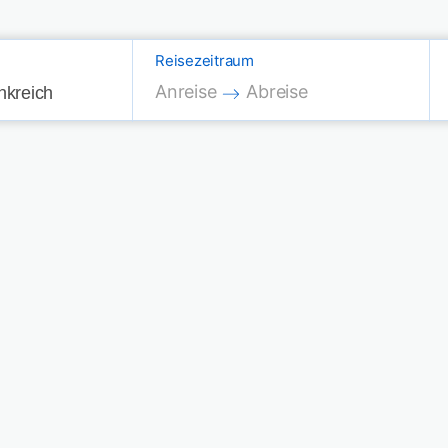
Reisezeitraum
Press the down arrow key to interac
Press the down arrow key
Anreise
Abreise