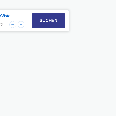
Gäste
t with the calendar and select a date. Press the quest
 to interact with the calendar and select a date. Pres
SUCHEN
2