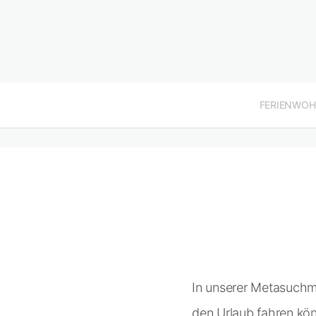
FERIENWO
In unserer Metasuchm
den Urlaub fahren kön