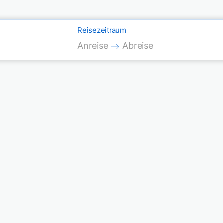
Reisezeitraum
Press the down arrow key to interac
Press the down arrow key
Anreise
Abreise