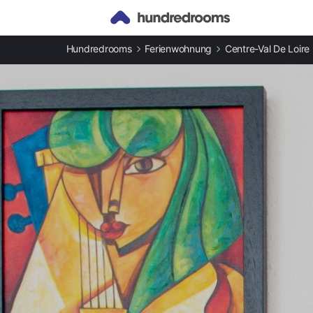
Andere Arten an Ferienunterkünften
Hundredrooms
Ferienwohnung
Centre-Val De Loire
Ferienwohnungen in Ormes