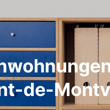
enwohnungen 
nt-de-Montv