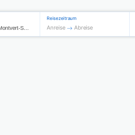
Reisezeitraum
Press the down arrow key to interac
Press the down arrow key
Anreise
Abreise