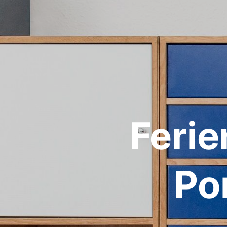
Feri
Po