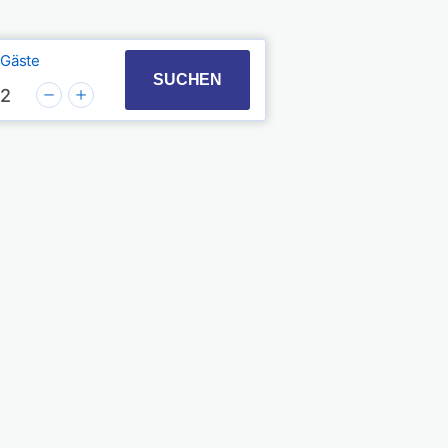
Gäste
t with the calendar and select a date. Press the quest
 to interact with the calendar and select a date. Pres
SUCHEN
2