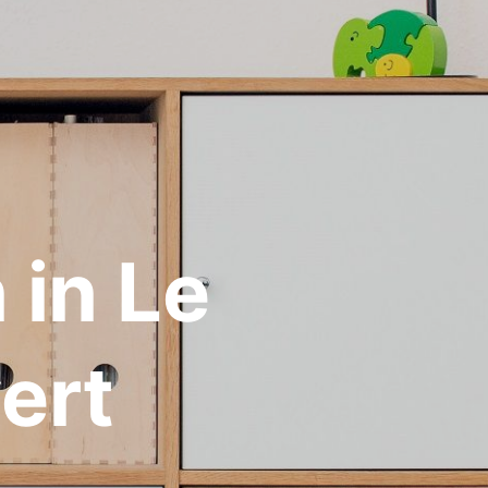
in Le
ert