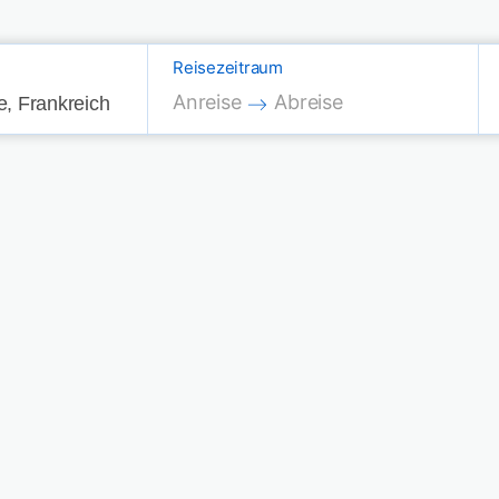
Reisezeitraum
Press the down arrow key to interac
Press the down arrow key
Anreise
Abreise