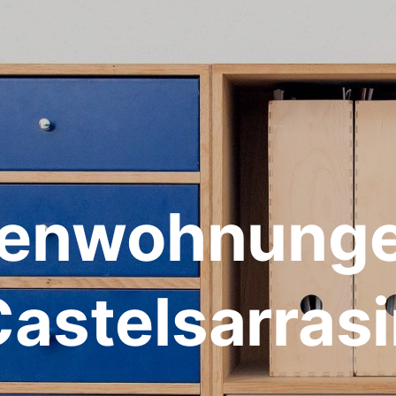
ienwohnunge
astelsarras