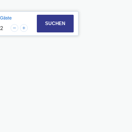
Gäste
t with the calendar and select a date. Press the quest
 to interact with the calendar and select a date. Pres
SUCHEN
2