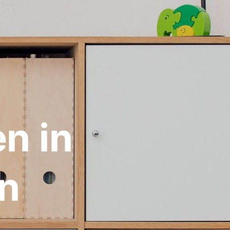
n in
in