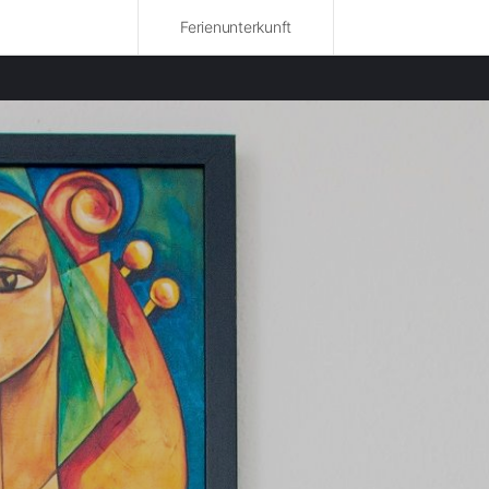
Ferienunterkunft
bte Regionen
nwohnungen in Tarn-et-Garonne mieten
nwohnungen in Aveyron mieten
nwohnungen in Lot mieten
nwohnungen in Haute-Garonne mieten
nwohnungen in Aude mieten
nwohnungen in Larzac mieten
nwohnungen in Hérault mieten
nwohnungen in Languedoc-Roussillon mieten