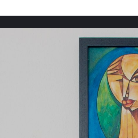
Beliebte Städte
Belie
Ferienwohnungen in Gaillac
Ferie
Ferienwohnungen in Cordes-sur-Ciel
Ferie
Ferienwohnungen in Lisle-sur-Tarn
Ferie
Ferienwohnungen in Graulhet
Ferie
Ferienwohnungen in Carmaux
Ferie
Ferienwohnungen in Rabastens
Ferie
Ferienwohnungen in Lavaur
Ferie
Ferienwohnungen in Saint-Sulpice-la-Pointe
Ferie