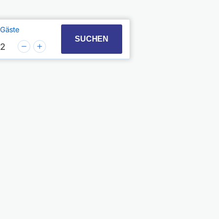
Gäste
t with the calendar and select a date. Press the quest
 to interact with the calendar and select a date. Pres
SUCHEN
2