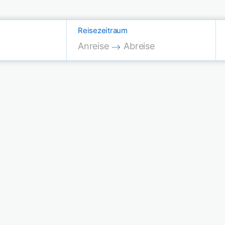
Reisezeitraum
Press the down arrow key to interac
Press the down arrow key
Anreise
Abreise