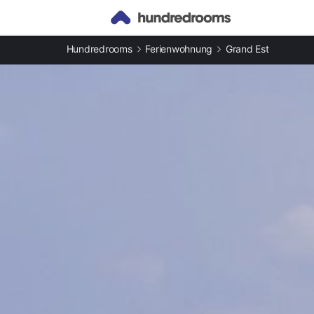
Andere Arten an Ferienunterkünften
Hundredrooms
Ferienwohnung
Grand Est
Ferienwohnungen in Grand Est mieten