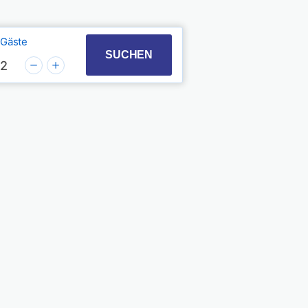
Gäste
t with the calendar and select a date. Press the quest
 to interact with the calendar and select a date. Pres
SUCHEN
2