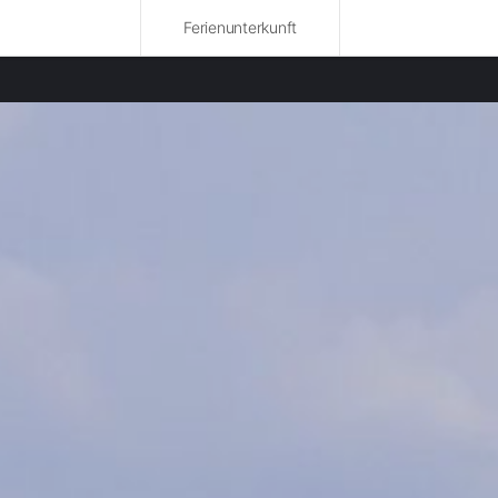
Ferienunterkunft
bte Bundesländer
nwohnungen in Saarland mieten
nwohnungen in Basel mieten
nwohnungen in Rheinland-Pfalz mieten
nwohnungen in Bourgogne-Franche-Comté mieten
nwohnungen in Neuchâtel mieten
wohnungen in Eifel mieten
nwohnungen in Wallonische mieten
nwohnungen in Baden-Württemberg mieten