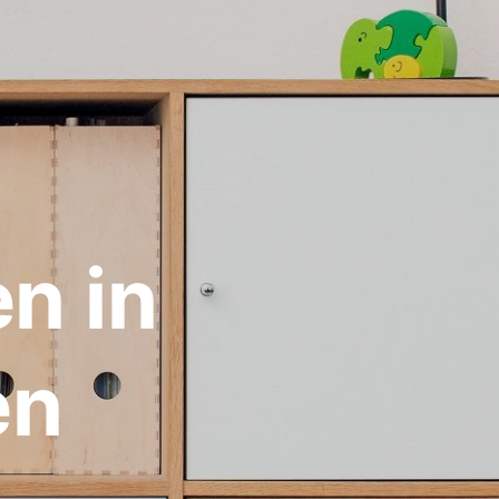
n in
en