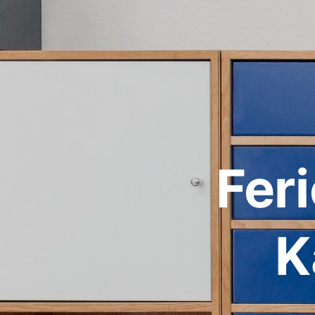
Fer
K