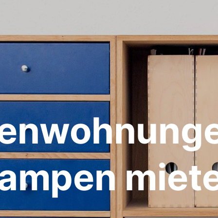
ienwohnunge
ampen miet