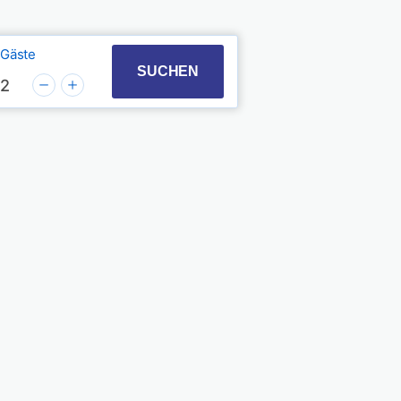
Gäste
t with the calendar and select a date. Press the quest
 to interact with the calendar and select a date. Pres
SUCHEN
2