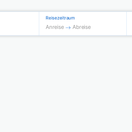
Reisezeitraum
Press the down arrow key to interac
Press the down arrow key
Anreise
Abreise