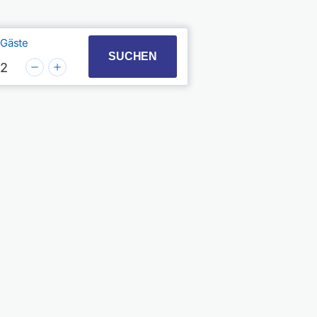
Gäste
t with the calendar and select a date. Press the quest
 to interact with the calendar and select a date. Pres
SUCHEN
2