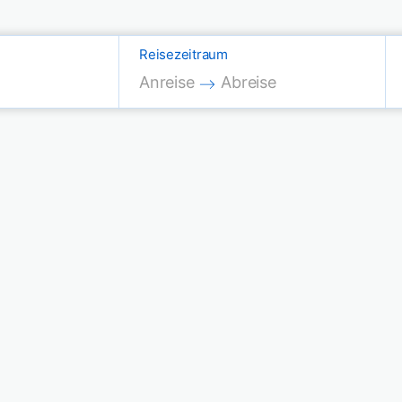
Reisezeitraum
Press the down arrow key to interac
Press the down arrow key
Anreise
Abreise