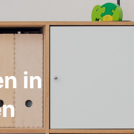
n in
en