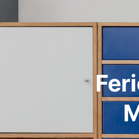
Fer
M