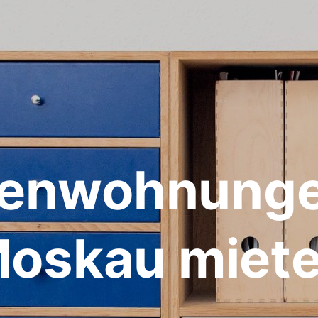
ienwohnunge
oskau miet