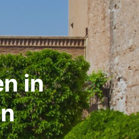
n in
en