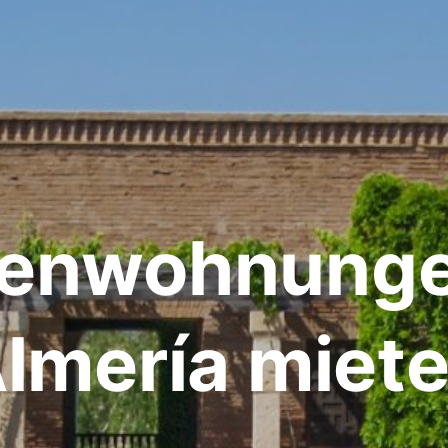
ienwohnunge
lmería miet