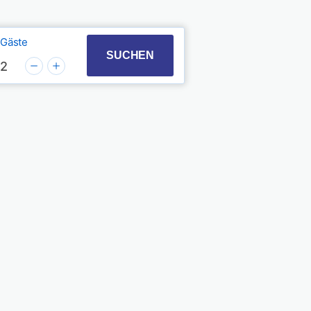
Gäste
t with the calendar and select a date. Press the quest
 to interact with the calendar and select a date. Pres
SUCHEN
2