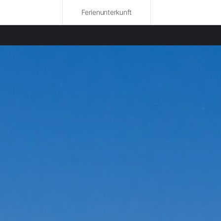
Ferienunterkunft
bte Regionen
nwohnungen in Granada mieten
nwohnungen in Murcia mieten
nwohnungen in Jaén mieten
nwohnungen in Albacete mieten
nwohnungen in Málaga mieten
nwohnungen in Alicante mieten
nwohnungen in Córdoba mieten
nwohnungen in Berkane mieten