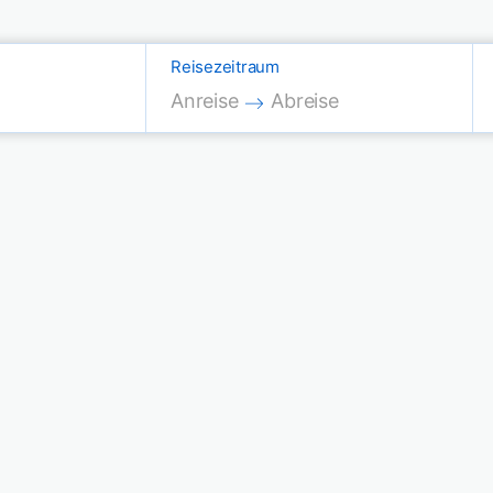
Reisezeitraum
Press the down arrow key to interac
Press the down arrow key
Anreise
Abreise