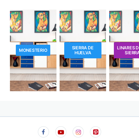
SIERRA DE
LINARES D
MONESTERIO
HUELVA
SIERR