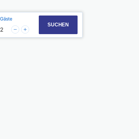
Gäste
t with the calendar and select a date. Press the quest
 to interact with the calendar and select a date. Pres
SUCHEN
2