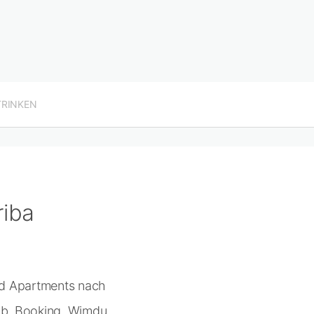
TRINKEN
riba
nd Apartments nach
nb, Booking, Wimdu