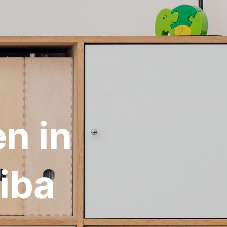
n in
iba