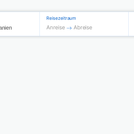
Reisezeitraum
Press the down arrow key to interac
Press the down arrow key
Anreise
Abreise