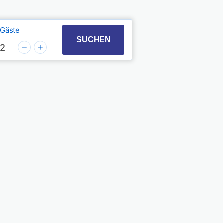
Gäste
t with the calendar and select a date. Press the quest
 to interact with the calendar and select a date. Pres
SUCHEN
2