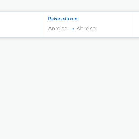
Reisezeitraum
Press the down arrow key to interac
Press the down arrow key
Anreise
Abreise