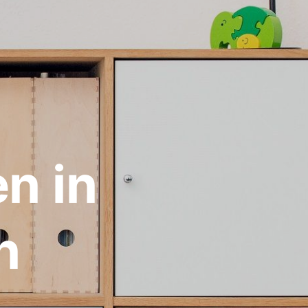
n in
n