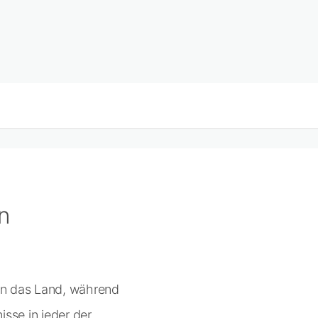
n
den das Land, während
sse in jeder der