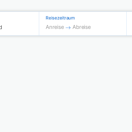
Reisezeitraum
Press the down arrow key to interac
Press the down arrow key
Anreise
Abreise