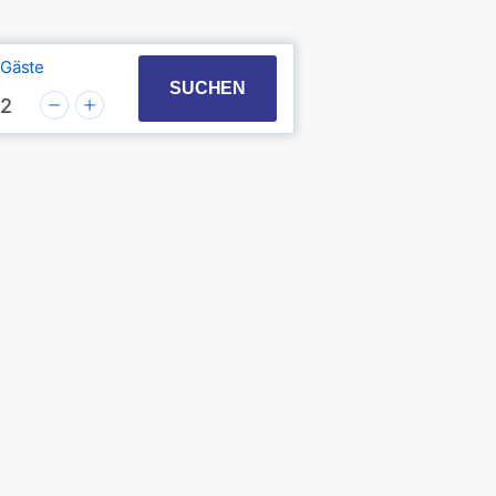
Gäste
t with the calendar and select a date. Press the quest
 to interact with the calendar and select a date. Pres
SUCHEN
2