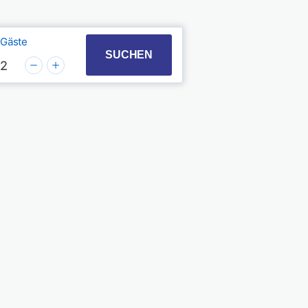
Gäste
t with the calendar and select a date. Press the quest
 to interact with the calendar and select a date. Pres
SUCHEN
2