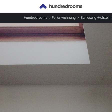
Andere Arten an Ferienunterkünften
Hundredrooms
Ferienwohnung
Schleswig-Holstein
Ferienwohnungen am Timmendorfer Strand