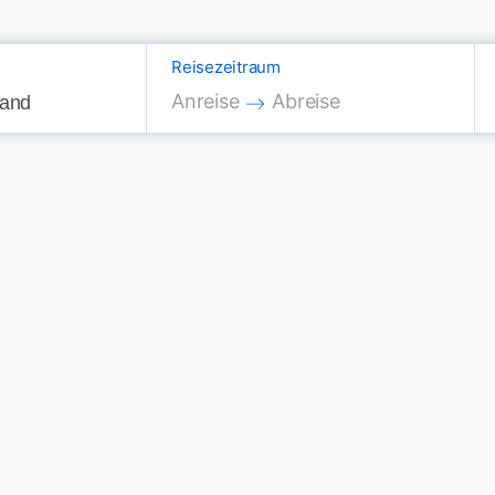
Reisezeitraum
Press the down arrow key to interac
Press the down arrow key
Anreise
Abreise