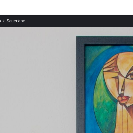
Beliebte Regionen
n
Sauerland
Ferienwohnungen in Arnsberg mieten
Ferienwohnungen im Ruhrgebiet mieten
Ferienwohnungen in Detmold mieten
Ferienwohnungen in Kassel mieten
Ferienwohnungen in Gießen mieten
Ferienwohnungen in Münster mieten
Ferienwohnungen in Münsterland mieten
Ferienwohnungen in Koblenz mieten