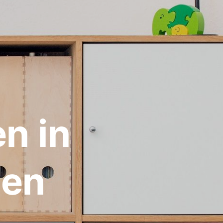
n in
ten