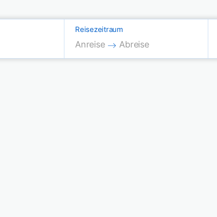
Reisezeitraum
Press the down arrow key to interac
Press the down arrow key
Anreise
Abreise