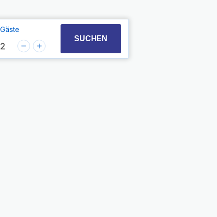
Gäste
t with the calendar and select a date. Press the quest
 to interact with the calendar and select a date. Pres
SUCHEN
2