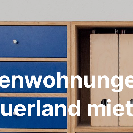
ienwohnunge
uerland mie