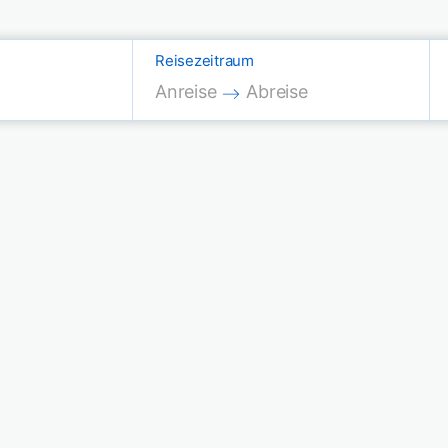
Reisezeitraum
Press the down arrow key to interac
Press the down arrow key
Anreise
Abreise