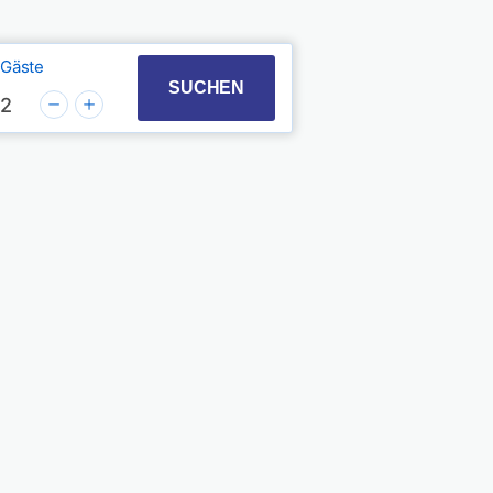
Gäste
t with the calendar and select a date. Press the quest
 to interact with the calendar and select a date. Pres
SUCHEN
2