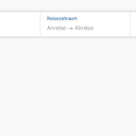
Reisezeitraum
Press the down arrow key to interac
Press the down arrow key
Anreise
Abreise