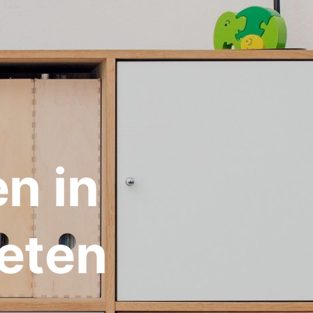
n in
eten