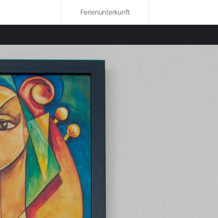
Ferienunterkunft
bte Regionen
nwohnungen in Monthey mieten
nwohnungen in Lausanne mieten
nwohnungen in Nyon mieten
nwohnungen in Bière mieten
nwohnungen in Aigle mieten
nwohnungen in Courmayeur mieten
nwohnungen in Conthey mieten
nwohnungen in Riviera-Pays-d'Enhaut mieten