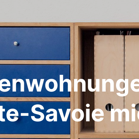
ienwohnunge
te-Savoie mi