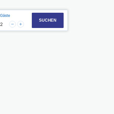
Gäste
t with the calendar and select a date. Press the quest
 to interact with the calendar and select a date. Pres
SUCHEN
2