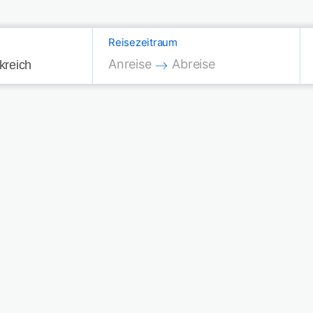
Reisezeitraum
Press the down arrow key to interac
Press the down arrow key
Anreise
Abreise