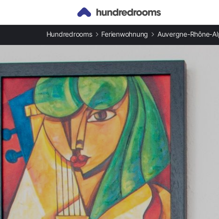
Andere Arten an Ferienunterkünften
Hundredrooms
Ferienwohnung
Auvergne-Rhône-Al
Ferienwohnungen in Bonneville