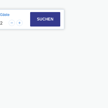
Gäste
t with the calendar and select a date. Press the quest
 to interact with the calendar and select a date. Pres
SUCHEN
2