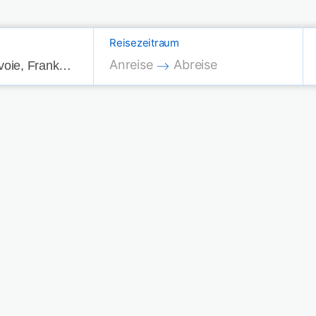
Reisezeitraum
Press the down arrow key to interac
Press the down arrow key
Anreise
Abreise