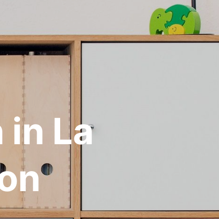
in La
ron