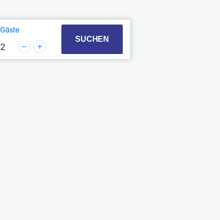
Gäste
t with the calendar and select a date. Press the quest
 to interact with the calendar and select a date. Pres
SUCHEN
2