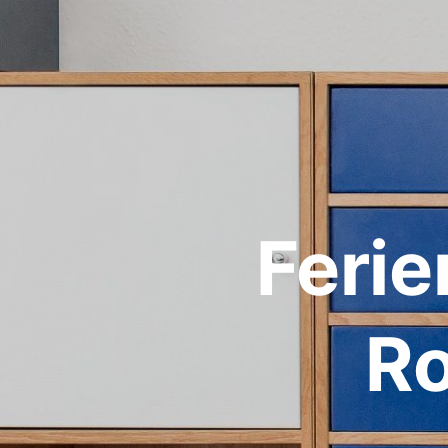
Feri
Ro