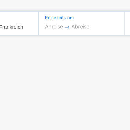
Reisezeitraum
Press the down arrow key to interac
Press the down arrow key
Anreise
Abreise