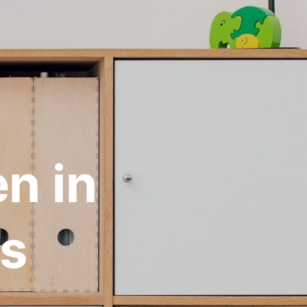
n in
es