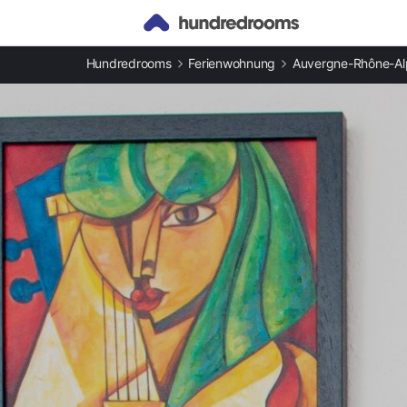
Andere Arten an Ferienunterkünften
Hundredrooms
Ferienwohnung
Auvergne-Rhône-Al
Ferienwohnungen in Cranves-Sales