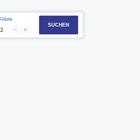
Gäste
t with the calendar and select a date. Press the quest
 to interact with the calendar and select a date. Pres
SUCHEN
2