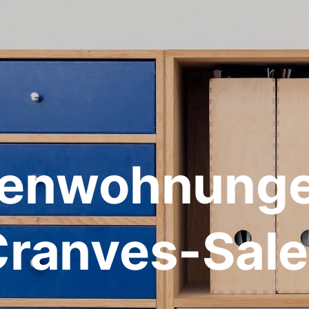
ienwohnunge
ranves-Sal