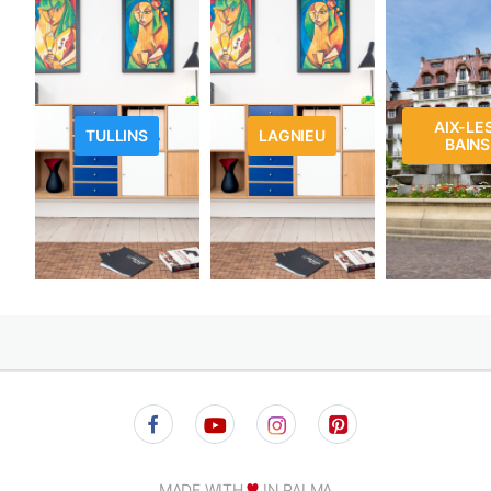
AIX-LE
TULLINS
LAGNIEU
BAINS
MADE WITH
IN PALMA