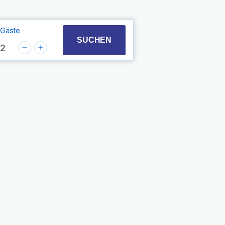
Gäste
t with the calendar and select a date. Press the quest
 to interact with the calendar and select a date. Pres
SUCHEN
2