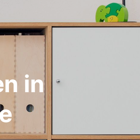
n in
e