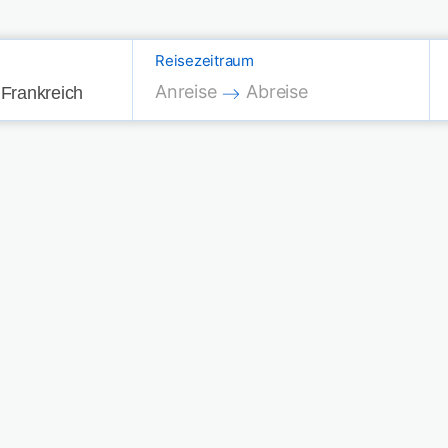
Reisezeitraum
Press the down arrow key to interac
Press the down arrow key
Anreise
Abreise