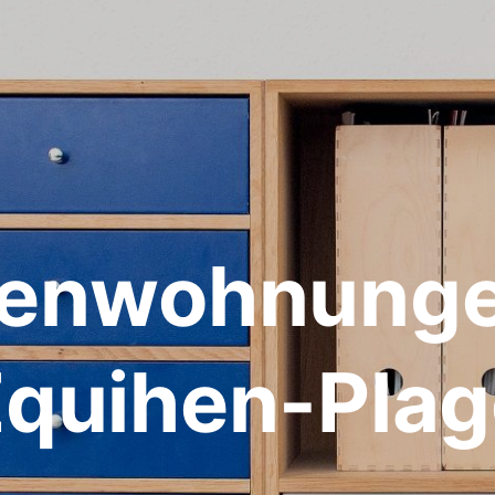
ienwohnunge
Équihen-Plag