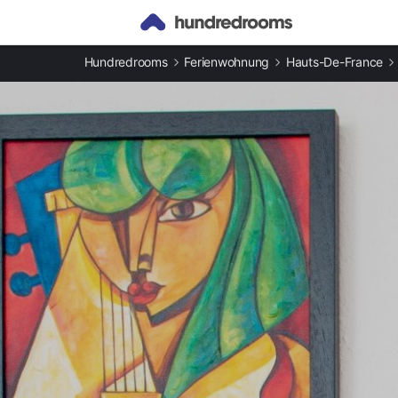
Andere Arten an Ferienunterkünften
Hundredrooms
Ferienwohnung
Hauts-De-France
Ferienwohnungen in Équihen-Plage