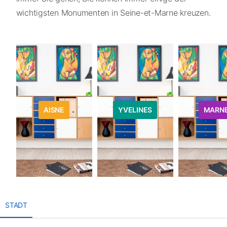
wichtigsten Monumenten in Seine-et-Marne kreuzen.
AISNE
YVELINES
MARN
STADT