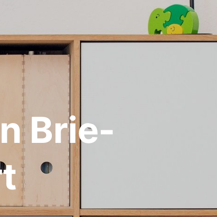
n Brie-
t