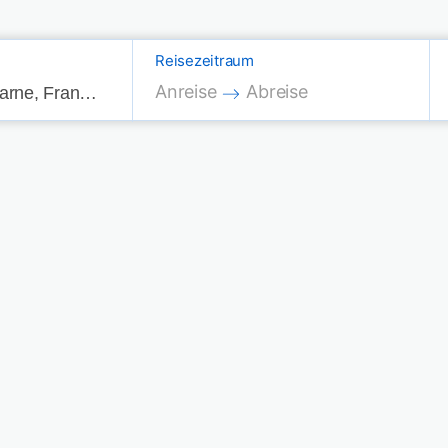
Reisezeitraum
Press the down arrow key to interac
Press the down arrow key
Anreise
Abreise