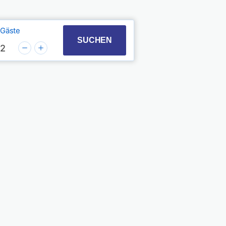
Gäste
t with the calendar and select a date. Press the quest
 to interact with the calendar and select a date. Pres
SUCHEN
2