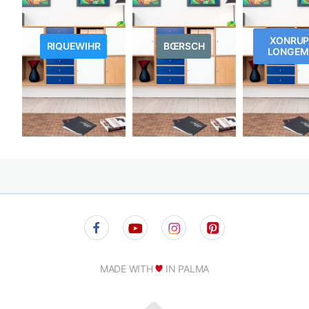
XONRUP
RIQUEWIHR
BŒRSCH
LONGEM
MADE WITH
IN PALMA