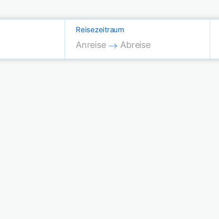
Reisezeitraum
Press the down arrow key to interac
Press the down arrow key
Anreise
Abreise