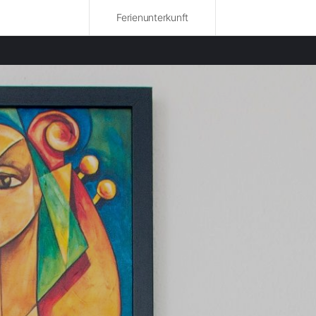
Ferienunterkunft
bte Regionen
nwohnungen in Sondrio mieten
nwohnungen in Lecco mieten
nwohnungen in Brescia mieten
nwohnungen in Monza und Brianza mieten
nwohnungen in Como mieten
nwohnungen in Maloja mieten
nwohnungen in Mailand mieten
nwohnungen in Cremona mieten