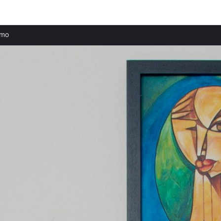
Beliebte Städte
Belie
amo
Ferienwohnungen in Bergamo
Ferie
Ferienwohnungen in La Bastide-des-Jourdans
Ferie
Ferienwohnungen in La Tour-d'Aigues
Ferie
Ferienwohnungen in Cucuron
Ferie
Ferienwohnungen in Le Barroux
Ferie
Ferienwohnungen in Goult
Ferie
Ferienwohnungen in Lauris
Ferie
Ferienwohnungen in La Roque-sur-Pernes
Ferie