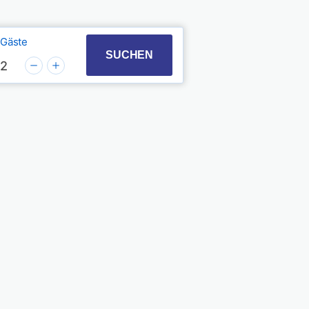
Gäste
t with the calendar and select a date. Press the quest
 to interact with the calendar and select a date. Pres
SUCHEN
2