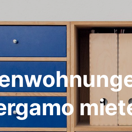
ienwohnunge
ergamo miet