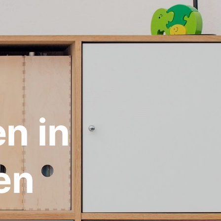
n in
en