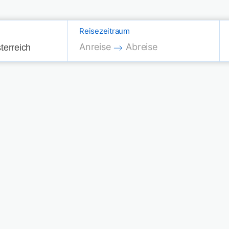
Reisezeitraum
Press the down arrow key to interac
Press the down arrow key
Anreise
Abreise