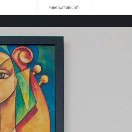
Ferienunterkunft
bte Bundesländer
wohnungen in Trentino-Südtirol mieten
nwohnungen in Vorarlberg mieten
nwohnungen in Salzburg mieten
wohnungen in Friuli-Venezia Giulia mieten
nwohnungen in Venetien mieten
nwohnungen in Graubünden mieten
wohnungen in St. Gallen mieten
nwohnungen in Bayern mieten