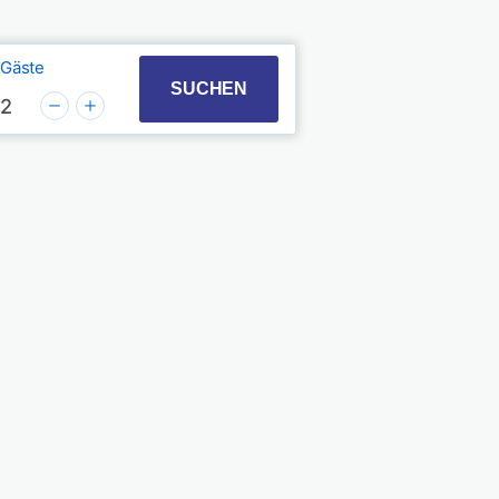
Gäste
t with the calendar and select a date. Press the quest
 to interact with the calendar and select a date. Pres
SUCHEN
2