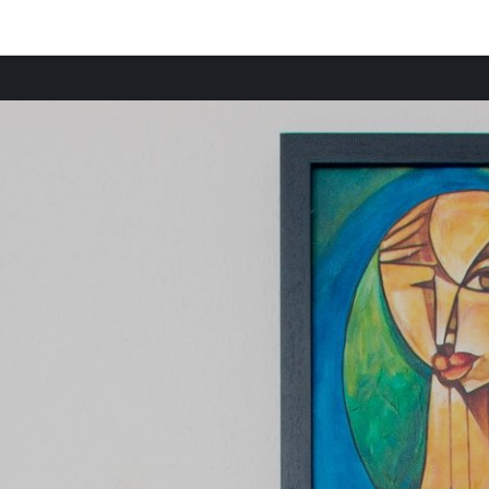
Beliebte Städte
Belie
Ferienwohnungen in Schwaz mieten
Ferien
Ferienwohnungen in Innsbruck mieten
Ferie
Ferienwohnungen in Innsbruck-Land mieten
Ferie
Ferienwohnungen in Bezirk Kufstein mieten
Ferien
Ferienwohnungen in Südtirol mieten
Ferie
Ferienwohnungen in Kitzbühel mieten
Ferie
Ferienwohnungen in Bezirk Imst mieten
Ferien
Ferienwohnungen in Landeck mieten
Ferie