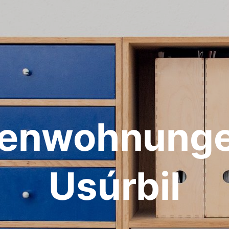
ienwohnunge
Usúrbil