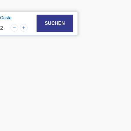
Gäste
t with the calendar and select a date. Press the quest
 to interact with the calendar and select a date. Pres
SUCHEN
2