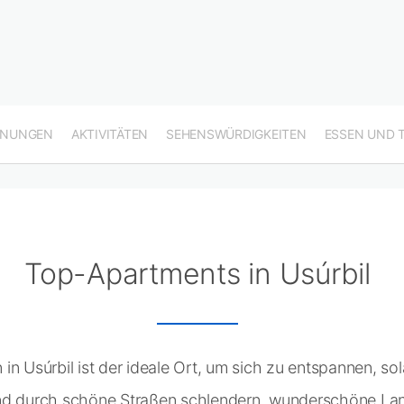
HNUNGEN
AKTIVITÄTEN
SEHENSWÜRDIGKEITEN
ESSEN UND 
Top-Apartments in Usúrbil
n Usúrbil ist der ideale Ort, um sich zu entspannen, sol
nd durch schöne Straßen schlendern, wunderschöne La