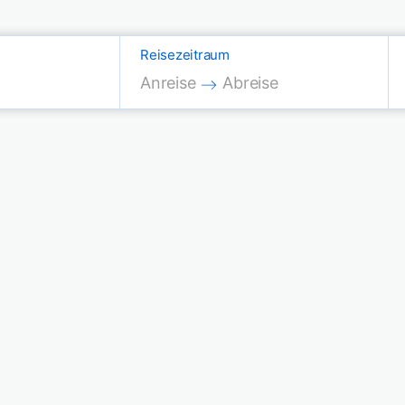
Reisezeitraum
Press the down arrow key to interac
Press the down arrow key
Anreise
Abreise