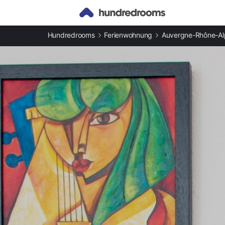
Andere Arten an Ferienunterkünften
Hundredrooms
Ferienwohnung
Auvergne-Rhône-Al
Ferienwohnungen in Saint-Gingolph