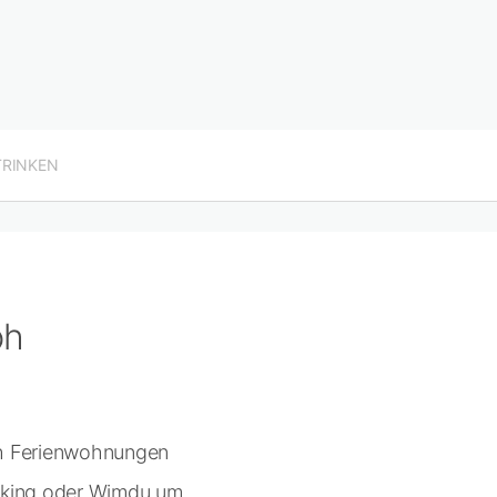
TRINKEN
ph
ach Ferienwohnungen
ooking oder Wimdu um