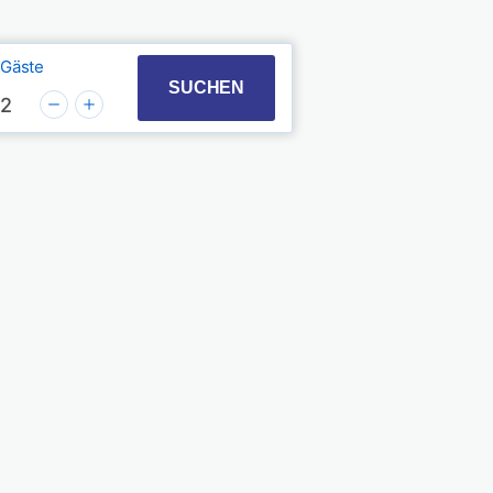
Gäste
t with the calendar and select a date. Press the quest
 to interact with the calendar and select a date. Pres
SUCHEN
2