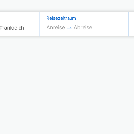
Reisezeitraum
Press the down arrow key to interac
Press the down arrow key
Anreise
Abreise