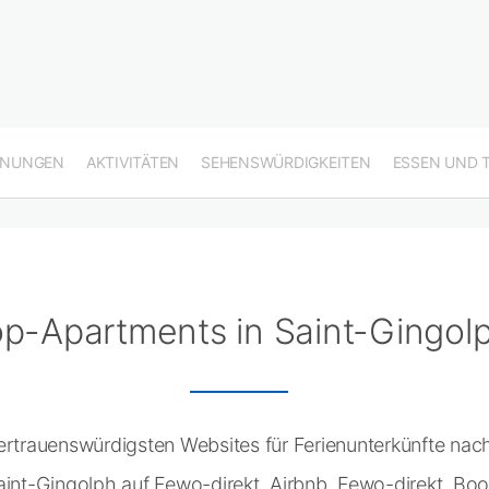
HNUNGEN
AKTIVITÄTEN
SEHENSWÜRDIGKEITEN
ESSEN UND 
p-Apartments in Saint-Gingol
vertrauenswürdigsten Websites für Ferienunterkünfte n
Saint-Gingolph auf Fewo-direkt, Airbnb, Fewo-direkt, B