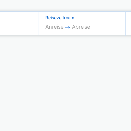
Reisezeitraum
Press the down arrow key to interac
Press the down arrow key
Anreise
Abreise