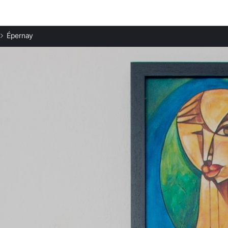
Beliebte Städte
Épernay
Ferienwohnungen in Reims
Ferienwohnungen in Châlons-en-Champagne
Ferienwohnungen in Montmirail
Ferienwohnungen in Sézanne
Ferienwohnungen in Château-Thierry
Ferienwohnungen in Chantemerle
Ferienwohnungen in Arcis-sur-Aube
Ferienwohnungen in Soissons