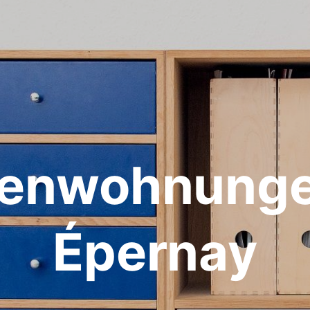
ienwohnunge
Épernay