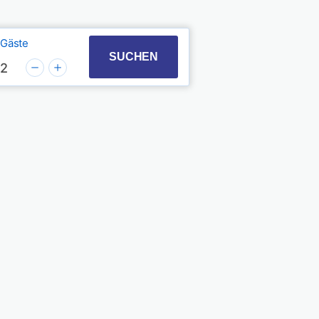
Gäste
t with the calendar and select a date. Press the quest
 to interact with the calendar and select a date. Pres
SUCHEN
2