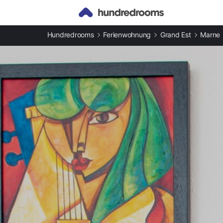
Andere Arten an Ferienunterkünften
Hundredrooms
Ferienwohnung
Grand Est
Marne
Ferienwohnungen in Épernay