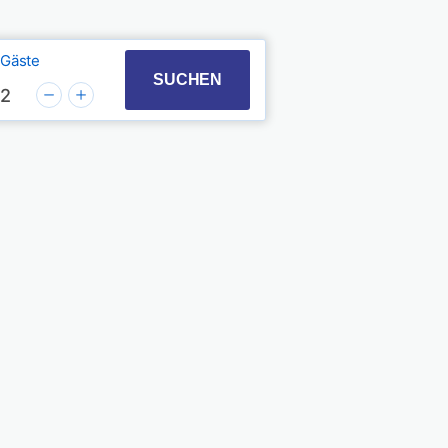
Gäste
t with the calendar and select a date. Press the quest
 to interact with the calendar and select a date. Pres
SUCHEN
2