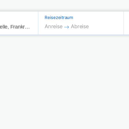
Reisezeitraum
Press the down arrow key to interac
Press the down arrow key
Anreise
Abreise