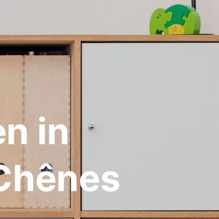
n in
-Chênes