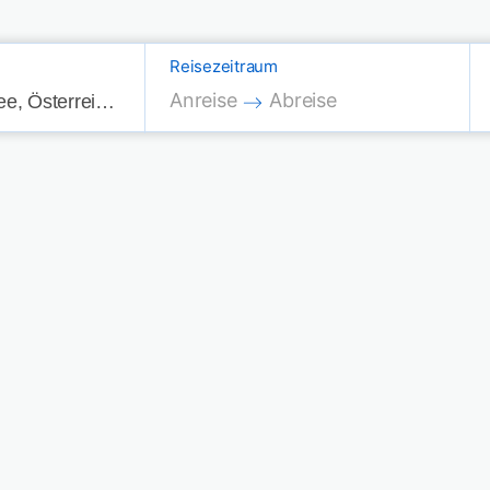
Reisezeitraum
Press the down arrow key to interac
Press the down arrow key
Anreise
Abreise