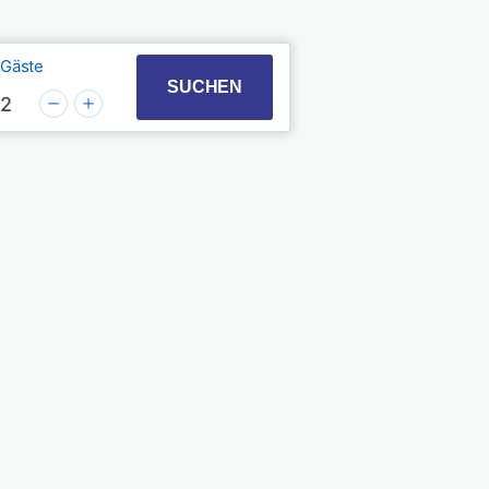
Gäste
t with the calendar and select a date. Press the quest
 to interact with the calendar and select a date. Pres
SUCHEN
2