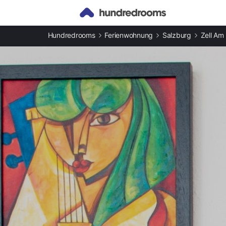
Andere Arten an Ferienunterkünften
Hundredrooms
Ferienwohnung
Salzburg
Zell Am
Ferienwohnungen in Paß Thurn