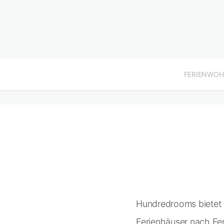
FERIENWO
Hundredrooms bietet 
Ferienhäuser nach Fer