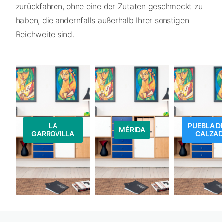
zurückfahren, ohne eine der Zutaten geschmeckt zu
haben, die andernfalls außerhalb Ihrer sonstigen
Reichweite sind.
LA
PUEBLA D
MÉRIDA
GARROVILLA
CALZA