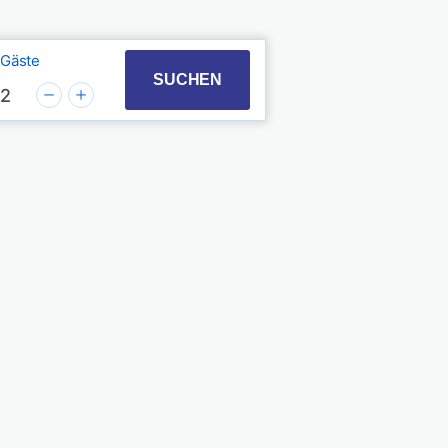
Gäste
t with the calendar and select a date. Press the quest
 to interact with the calendar and select a date. Pres
SUCHEN
2