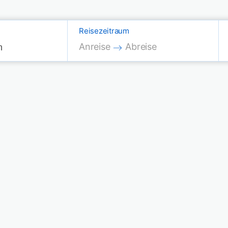
Reisezeitraum
Press the down arrow key to interac
Press the down arrow key
Anreise
Abreise