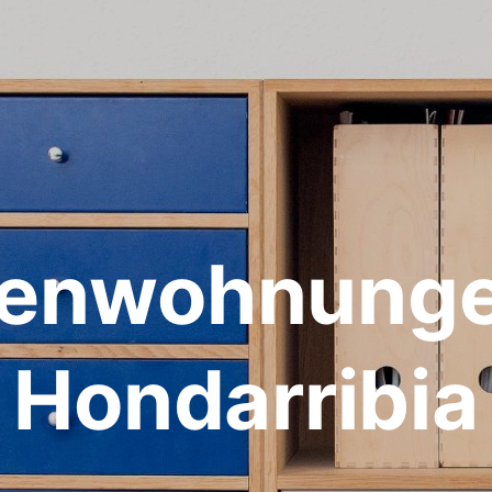
ienwohnunge
Hondarribia