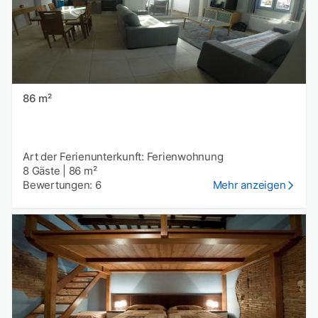
86 m²
Art der Ferienunterkunft: Ferienwohnung
8 Gäste
|
86 m²
Bewertungen: 6
Mehr anzeigen