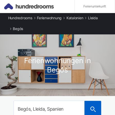
Ferienunterkunft
Hundredrooms
Ferienwohnung
Katalonien
Lleida
Andere Arten an Ferienunterkünften
Ferienwohnungen in Begós
Begós
Beliebte Städte
Ferienwohnungen in Benós
Ferienwohnungen in Vilamòs
Ferienwohnungen in Es Bòrdes
Ferienwohnungen in El Pont d'Arròs
Ferienwohnungen in
Ferienwohnungen in Arró
Ferienwohnungen in Era Bordeta
Begós
Ferienwohnungen in Vielha e Mijaran
Ferienwohnungen in Aubèrt
Begós, Lleida, Spanien