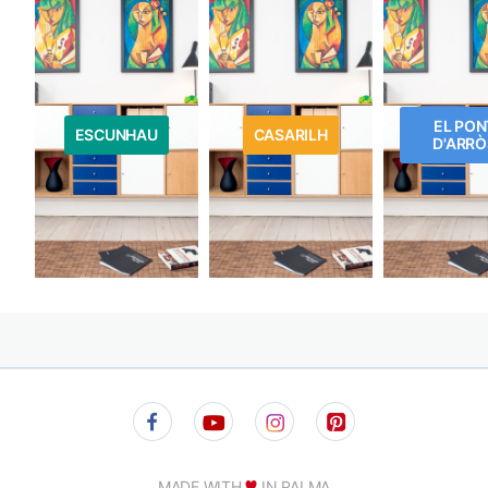
EL PON
ESCUNHAU
CASARILH
D'ARRÒ
MADE WITH
IN PALMA